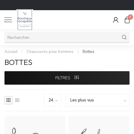
0
MENU
Accueil
/
Chaussures pour hommes
/
Bottes
BOTTES
FILTRES