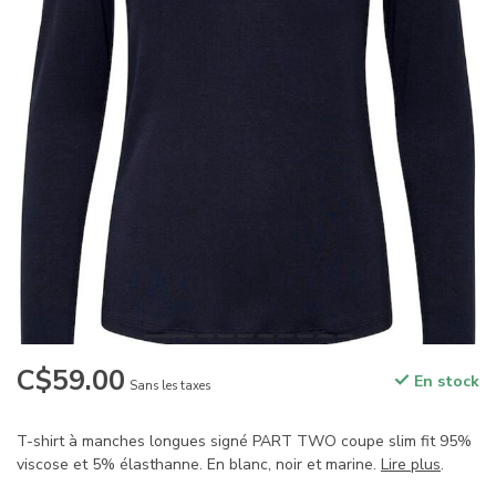
C$59.00
En stock
Sans les taxes
T-shirt à manches longues signé PART TWO coupe slim fit 95%
viscose et 5% élasthanne. En blanc, noir et marine.
Lire plus
.