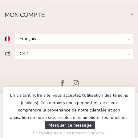
MON COMPTE
C$
En visitant notre site, vous acceptez l'utilisation des témoins
(cookies). Ces derniers nous permettent de mieux
comprendre la provenance de notre clientèle et son
utilisation de notre site, en plus d'en améliorer les fonctions.
© Copyright 2026 Boutique Escapade | Chaussures et vêtements
Masquer ce message
pour femmes et hommes
- Powered by
Lightspeed
-
Lightspeed
design
by
Dyvelopment
En savoir plus sur les témoins (cookies) »