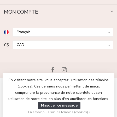
MON COMPTE
C$
En visitant notre site, vous acceptez l'utilisation des témoins
(cookies). Ces derniers nous permettent de mieux
comprendre la provenance de notre clientèle et son
utilisation de notre site, en plus d'en améliorer les fonctions.
© Copyright 2026 Boutique Escapade | Chaussures et vêtements
Masquer ce message
pour femmes et hommes
- Powered by
Lightspeed
-
Lightspeed
design
by
Dyvelopment
En savoir plus sur les témoins (cookies) »