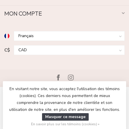
MON COMPTE
C$
En visitant notre site, vous acceptez l'utilisation des témoins
(cookies). Ces derniers nous permettent de mieux
comprendre la provenance de notre clientèle et son
utilisation de notre site, en plus d'en améliorer les fonctions.
© Copyright 2026 Boutique Escapade | Chaussures et vêtements
Masquer ce message
pour femmes et hommes
- Powered by
Lightspeed
-
Lightspeed
design
by
Dyvelopment
En savoir plus sur les témoins (cookies) »