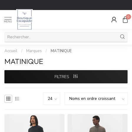
0
MENU
Accueil
/
Marques
/
MATINIQUE
MATINIQUE
FILTRES