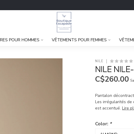
RES POUR HOMMES
VÊTEMENTS POUR FEMMES
VÊTEM
NILE
NILE NIL
C$260.00
Sa
Pantalon décontracté
Les irrégularités d
est accentué.
Lire p
Color:
*