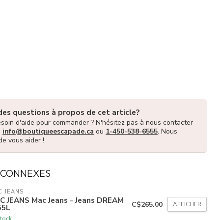
des questions à propos de cet article?
soin d'aide pour commander ? N'hésitez pas à nous contacter
à
info@boutiqueescapade.ca
ou
1-450-538-6555
. Nous
de vous aider !
 CONNEXES
 JEANS
C JEANS Mac Jeans - Jeans DREAM
C$265.00
AFFICHER
55L
tock