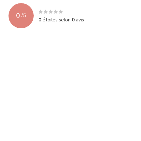
0
/
5
0
étoiles selon
0
avis