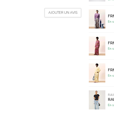
AJOUTER UN AVIS
FR
En s
FR
En s
FR
En s
RAI
RA
En s