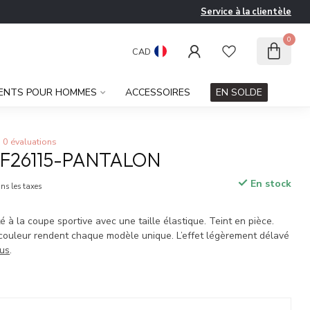
Service à la clientèle
0
CAD
ENTS POUR HOMMES
ACCESSOIRES
EN SOLDE
0 évaluations
E-F26115-PANTALON
En stock
ns les taxes
 à la coupe sportive avec une taille élastique. Teint en pièce.
e couleur rendent chaque modèle unique. L’effet légèrement délavé
lus
.