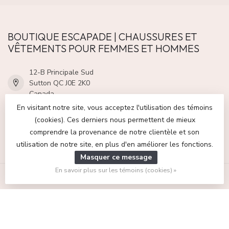
BOUTIQUE ESCAPADE | CHAUSSURES ET
VÊTEMENTS POUR FEMMES ET HOMMES
12-B Principale Sud
Sutton QC J0E 2K0
Canada
En visitant notre site, vous acceptez l'utilisation des témoins
(cookies). Ces derniers nous permettent de mieux
(450) 538-6555
comprendre la provenance de notre clientèle et son
utilisation de notre site, en plus d'en améliorer les fonctions.
CATÉGORIES
Masquer ce message
En savoir plus sur les témoins (cookies) »
INFORMATIONS
MON COMPTE